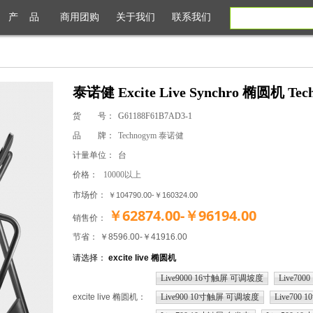
产 品
商用团购
关于我们
联系我们
泰诺健 Excite Live Synchro 椭圆机 Te
货 号：
G61188F61B7AD3-1
品 牌：
Technogym 泰诺健
计量单位：
台
价格：
10000以上
市场价：
￥104790.00-￥160324.00
￥62874.00-￥96194.00
销售价：
节省： ￥8596.00-￥41916.00
请选择：
excite live 椭圆机
Live9000 16寸触屏 可调坡度
Live70
excite live 椭圆机
：
Live900 10寸触屏 可调坡度
Live700