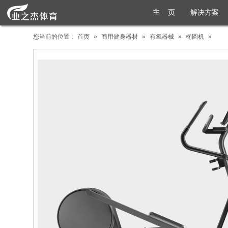
主 页
解决方案
您当前的位置：
首页
»
商用健身器材
»
有氧器械
»
椭圆机
»