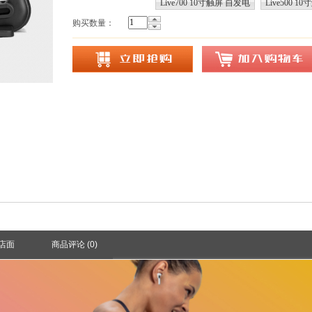
Live700 10寸触屏 自发电
Live500 1
购买数量：
店面
商品评论 (
0
)