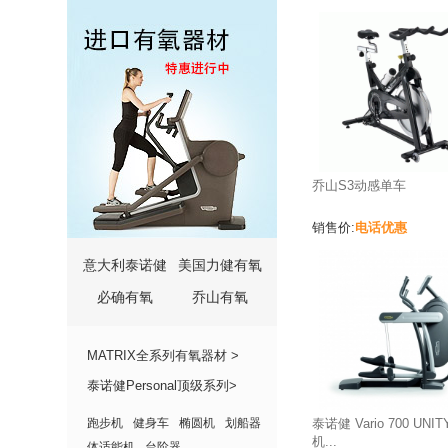
乔山S3动感单车
电话优惠
销售价:
意大利泰诺健
美国力健有氧
必确有氧
乔山有氧
MATRIX全系列有氧器材 >
泰诺健Personal顶级系列>
跑步机
健身车
椭圆机
划船器
泰诺健 Vario 700 UNI
机...
体适能机
台阶器