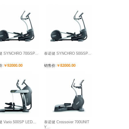
SYNCHRO 700iSP...
泰诺健 SYNCHRO 500iSP...
￥92000.00
￥82000.00
价:
销售价:
Vario 500SP LED...
泰诺健 Crossover 700UNIT
Y...