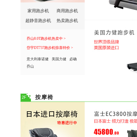
家用跑步机
商用跑步机
超静音跑步机
热卖跑步机
乔山8.0T跑步机热卖中 >
岱宇DT737跑步机惊喜特价 >
意大利泰诺健
美国力健
必确
乔山
按摩椅
2F