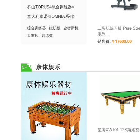
乔山TORUS4综合训练器>
意大利泰诺健OMNIA系列>
综合训练器
腹肌板
史密斯机
二头肌练习椅 Pure Stre
系列...
举重床
训练凳
￥17600.00
销售价:
康体娱乐
5F
星牌XW101-12S斯洛