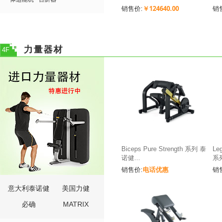
￥124640.00
销售价:
销
力量器材
4F
Biceps Pure Strength 系列 泰
Leg
诺健...
系列
电话优惠
销售价:
销
意大利泰诺健
美国力健
必确
MATRIX