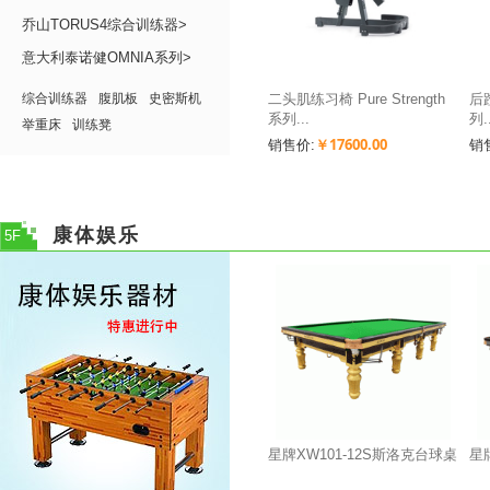
乔山TORUS4综合训练器>
意大利泰诺健OMNIA系列>
综合训练器
腹肌板
史密斯机
二头肌练习椅 Pure Strength
后蹬
系列...
列.
举重床
训练凳
￥17600.00
销售价:
销
康体娱乐
5F
星牌XW101-12S斯洛克台球桌
星