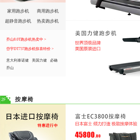
家用跑步机
商用跑步机
超静音跑步机
热卖跑步机
乔山8.0T跑步机热卖中 >
岱宇DT737跑步机惊喜特价 >
意大利泰诺健
美国力健
必确
乔山
按摩椅
2F