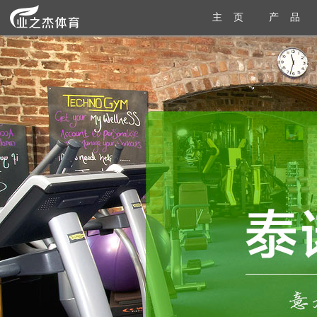
主 页
产 品