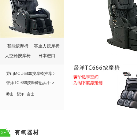
智能按摩椅
零重力按摩椅
太空舱按摩椅
日本进口
乔山MC-J6800按摩椅推荐 >
督洋TC-666按摩椅热卖中 >
乔山
督洋
富士
有氧器材
3F