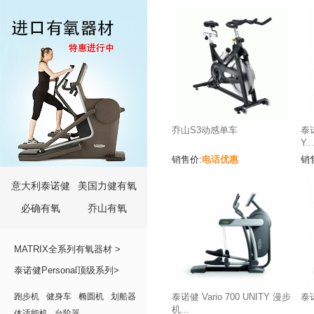
乔山S3动感单车
泰诺
Y..
电话优惠
销售价:
销
意大利泰诺健
美国力健有氧
必确有氧
乔山有氧
MATRIX全系列有氧器材 >
泰诺健Personal顶级系列>
跑步机
健身车
椭圆机
划船器
泰诺健 Vario 700 UNITY 漫步
泰诺
机...
体适能机
台阶器