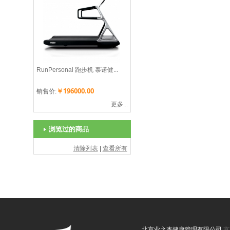
RunPersonal 跑步机 泰诺健...
￥196000.00
销售价:
更多...
浏览过的商品
清除列表
|
查看所有
北京业之杰健康管理有限公司
京