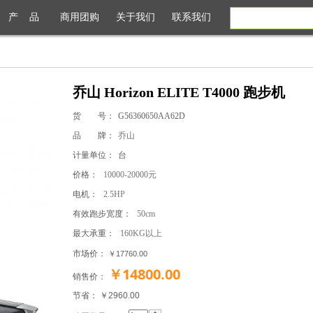
产 品
商用团购
关于我们
联系我们
乔山 Horizon ELITE T4000 跑步机
货 号：
G56360650AA62D
品 牌：
乔山
计量单位：
台
价格：
10000-20000元
电机：
2.5HP
有效跑步宽度：
50cm
最大承重：
160KG以上
市场价：
￥17760.00
￥14800.00
销售价：
节省： ￥2960.00