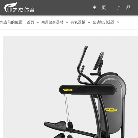
主 页
产 品
您当前的位置：
首页
»
商用健身器材
»
有氧器械
»
全功能训练器
»