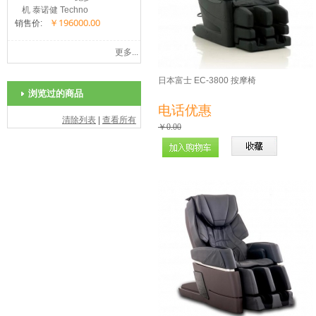
机 泰诺健 Techno
￥196000.00
Gym
销售价:
更多...
日本富士 EC-3800 按摩椅
浏览过的商品
电话优惠
清除列表
|
查看所有
￥0.00