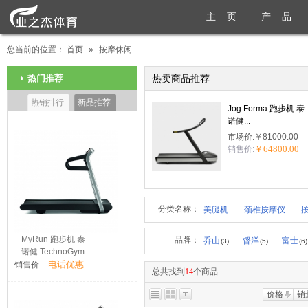
主 页
产 品
您当前的位置：
首页
»
按摩休闲
热门推荐
热卖商品推荐
热销排行
新品推荐
Jog Forma 跑步机 泰
诺健...
市场价:￥81000.00
￥64800.00
销售价:
分类名称：
美腿机
颈椎按摩仪
MyRun 跑步机 泰
品牌：
乔山
督洋
富士
(3)
(5)
(6)
诺健 TechnoGym
电话优惠
销售价:
总共找到
14
个商品
价格
销