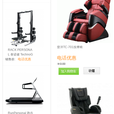
督洋TC-701按摩椅
RACK PERSONA
L 泰诺健 TechnoG
电话优惠
电话优惠
ym
销售价:
￥0.00
RunPersonal 跑步