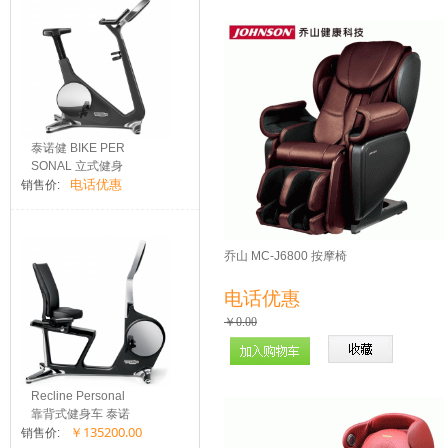
泰诺健 BIKE PER
SONAL 立式健身
电话优惠
车
销售价:
乔山 MC-J6800 按摩椅
电话优惠
￥0.00
Recline Personal
靠背式健身车 泰诺
￥135200.00
健...
销售价: