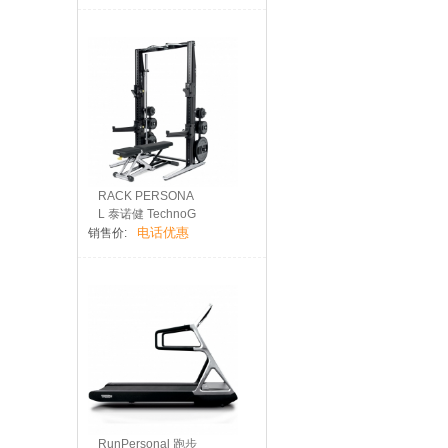
RACK PERSONA
L 泰诺健 TechnoG
电话优惠
ym
销售价:
RunPersonal 跑步