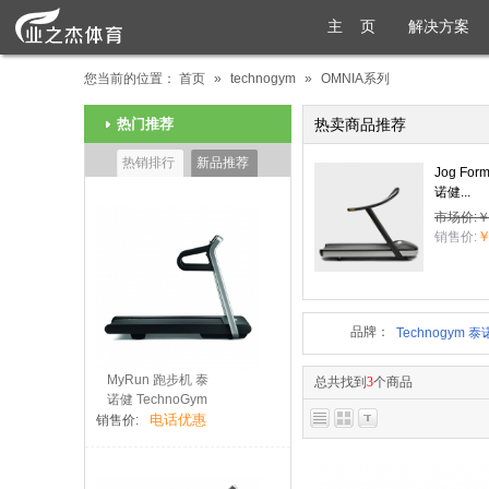
主 页
解决方案
您当前的位置：
首页
»
technogym
»
OMNIA系列
热门推荐
热卖商品推荐
热销排行
新品推荐
Jog Fo
诺健...
市场价:￥8
￥
销售价:
品牌：
Technogym 
MyRun 跑步机 泰
总共找到
3
个商品
诺健 TechnoGym
电话优惠
销售价: