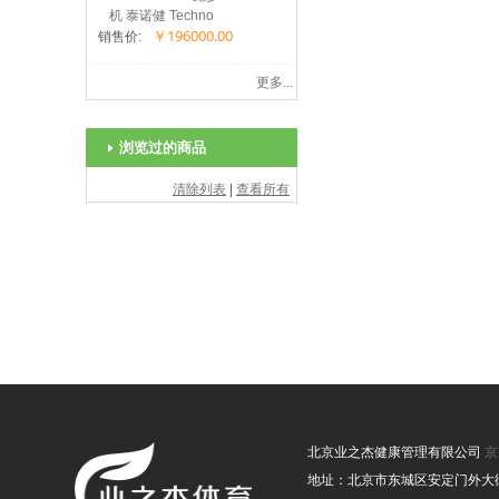
机 泰诺健 Techno
￥196000.00
Gym
销售价:
更多...
浏览过的商品
清除列表
|
查看所有
北京业之杰健康管理有限公司
京
地址：北京市东城区安定门外大街116