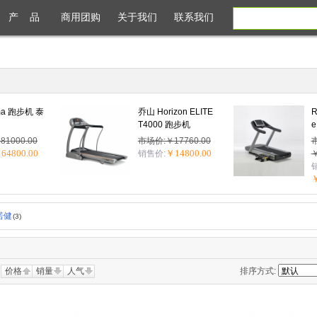
产 品
商用团购
关于我们
联系我们
rma 跑步机 泰
乔山 Horizon ELITE
R
T4000 跑步机
e
1000.00
市场价:￥17760.00
64800.00
￥14800.00
销售价:
￥
￥
泰诺健
(3)
价格
销量
人气
排序方式: